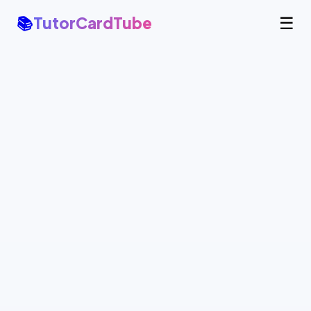
📚
TutorCardTube
☰